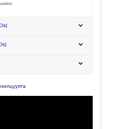
ршино.
Os)
Os)
танилцуулга