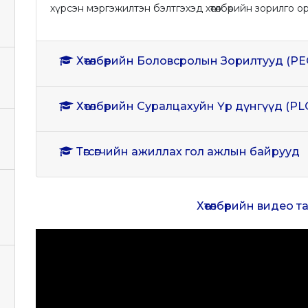
хүрсэн мэргэжилтэн бэлтгэхэд хөтөлбөрийн зорилго о
Хөтөлбөрийн Боловсролын Зорилтууд (PE
Хөтөлбөрийн Суралцахуйн Үр дүнгүүд (PL
Төгсөгчийн ажиллах гол ажлын байрууд
Хөтөлбөрийн видео 