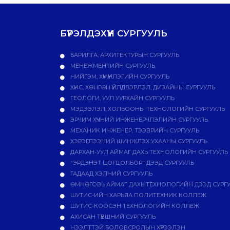
БҮРЭЛДЭХҮҮН СУРГУУЛЬ
БАРИЛГА, АРХИТЕКТУРЫН СУРГУУЛЬ
МЕНЕЖМЕНТИЙН СУРГУУЛЬ
НИЙГЭМ, ХҮМҮҮНЛЭГИЙН СУРГУУЛЬ
ХҮНС, ХӨНГӨН ҮЙЛДВЭРЛЭЛ, ДИЗАЙНЫ СУРГУУЛЬ
ГЕОЛОГИ, УУЛ УУРХАЙН СУРГУУЛЬ
МЭДЭЭЛЭЛ, ХОЛБООНЫ ТЕХНОЛОГИЙН СУРГУУЛЬ
ЭРЧИМ ХҮЧНИЙ ИНЖЕНЕРЧЛЭЛИЙН СУРГУУЛЬ
МЕХАНИК ИНЖЕНЕР, ТЭЭВРИЙН СУРГУУЛЬ
ХЭРЭГЛЭЭНИЙ ШИНЖЛЭХ УХААНЫ СУРГУУЛЬ
ДАРХАН-УУЛ АЙМАГ ДАХЬ ТЕХНОЛОГИЙН СУРГУУЛЬ
"ЭРДЭНЭТ ЦОГЦОЛБОР" ДЭЭД СУРГУУЛЬ
ГАДААД ХЭЛНИЙ СУРГУУЛЬ
ӨМНӨГОВЬ АЙМАГ ДАХЬ ТЕХНОЛОГИЙН ДЭЭД СУРГ
ШУТИС-ИЙН ХАРЬЯА ПОЛИТЕХНИК КОЛЛЕЖ
ШУТИС-КООСЭН ТЕХНОЛОГИЙН КОЛЛЕЖ
АХИСАН ТҮВШНИЙ СУРГУУЛЬ
НЭЭЛТТЭЙ БОЛОВСРОЛЫН ХҮРЭЭЛЭН