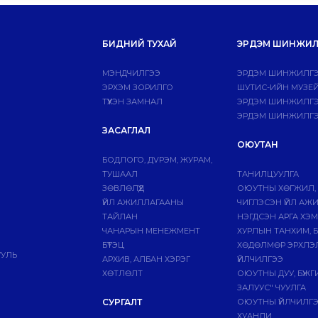
БИДНИЙ ТУХАЙ
ЭРДЭМ ШИНЖИЛ
МЭНДЧИЛГЭЭ
ЭРДЭМ ШИНЖИЛГЭ
ЭРХЭМ ЗОРИЛГО
ШУТИС-ИЙН МУЗЕ
ТҮҮХЭН ЗАМНАЛ
ЭРДЭМ ШИНЖИЛГЭЭ
ЭРДЭМ ШИНЖИЛГЭ
ЗАСАГЛАЛ
ОЮУТАН
БОДЛОГО, ДVРЭМ, ЖУРАМ,
ТУШААЛ
ТАНИЛЦУУЛГА
ЗӨВЛӨЛҮҮД
ОЮУТНЫ ХӨГЖИЛ,
ҮЙЛ АЖИЛЛАГААНЫ
ЧИГЛЭСЭН ҮЙЛ АЖ
ТАЙЛАН
НЭГДСЭН АРГА ХЭ
ЧАНАРЫН МЕНЕЖМЕНТ
ХУРЛЫН ТАНХИМ, 
БҮТЭЦ
ХӨДӨЛМӨР ЭРХЛЭ
УУЛЬ
АРХИВ, АЛБАН ХЭРЭГ
ҮЙЛЧИЛГЭЭ
ХӨТЛӨЛТ
ОЮУТНЫ ДУУ, БҮЖ
ЗАЛУУС" ЧУУЛГА
СУРГАЛТ
ОЮУТНЫ ҮЙЛЧИЛГ
ХУАНЛИ