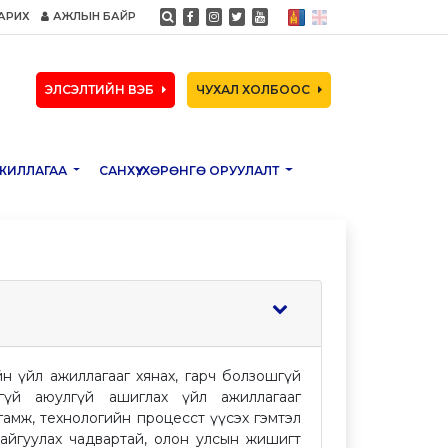
АРИХ
АЖЛЫН БАЙР
ЭЛСЭЛТИЙН ВЭБ
ЧУХАЛ ХОЛБООС
ЖИЛЛАГАА
САНХҮҮ, ХӨРӨНГӨ ОРУУЛАЛТ
ийн үйл ажиллагааг хянах, гарч болзошгүй
лгүй аюулгүй ашиглах үйл ажиллагааг
ангамж, технологийн процесст үүсэх гэмтэл
айгуулах чадвартай, олон улсын жишигт