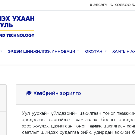
ЭЛСЭГЧ
ХОЛБОО Б
ЭРДЭМ ШИНЖИЛГЭЭ, ИННОВАЦИ
ОЮУТАН
ХАМТЫН А
Хөтөлбөрийн зорилго
Уул уурхайн үйлдвэрийн цахилгаан тоног төхөөрөмж
эрсдэлээс сэргийлэх, хамгаалах болон эрсдэ
хэрэгжүүлэх, цахилгаан тоног төхөөрөмж, цахилгаан х
саатлыг шийдэх судалгаа хийх, удирдан зохион б