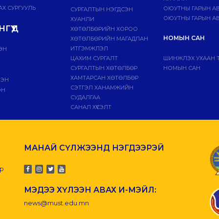
Х СУРГУУЛЬ
ОЮУТНЫ ГАРЫН А
СУРГАЛТЫН НЭГДСЭН
ОЮУТНЫ ГАРЫН АВ
ХУАНЛИ
ГҮҮД
ХӨТӨЛБӨРИЙН ХОРОО
НОМЫН САН
ХӨТӨЛБӨРИЙН МАГАДЛАН
ИТГЭМЖЛЭЛ
ЭН
ЦАХИМ СУРГАЛТ
ШИНЖЛЭХ УХААН 
СУРГАЛТЫН ХӨТӨЛБӨР
НОМЫН САН
ХАМТАРСАН ХӨТӨЛБӨР
ЛЭН
СЭТГЭЛ ХАНАМЖИЙН
ЭН
СУДАЛГАА
САНАЛ ХҮСЭЛТ
МАНАЙ СҮЛЖЭЭНД НЭГДЭЭРЭЙ
-р
МЭДЭЭ ХҮЛЭЭН АВАХ И-МЭЙЛ:
news@must.edu.mn