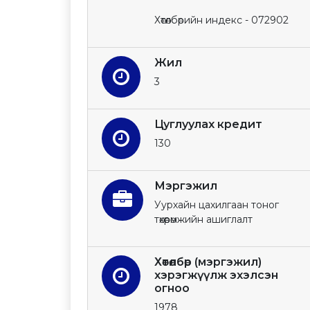
Хөтөлбөрийн индекс - 072902
Жил
3
Цуглуулах кредит
130
Мэргэжил
Уурхайн цахилгаан тоног
төхөөрөмжийн ашиглалт
Хөтөлбөр (мэргэжил)
хэрэгжүүлж эхэлсэн
огноо
1978