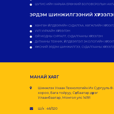
ШУТИС-ИЙН ХАРЬЯА ЕРӨНХИЙ БОЛОВСРОЛЫН АХЛА
ЭРДЭМ ШИНЖИЛГЭЭНИЙ ХҮРЭЭЛЭН
ХӨНГӨН ҮЙЛДВЭРИЙН СУДАЛГАА, ХӨГЖЛИЙН ХҮРЭЭЛ
УУЛ УУРХАЙН ХҮРЭЭЛЭН
ОЙ МОДНЫ СУРГАЛТ, СУДАЛГААНЫ ХҮРЭЭЛЭН
ДУЛААНЫ ТЕХНИК, ҮЙЛДВЭРЛЭЛ ЭКОЛОГИЙН ХҮРЭЭ
ХҮНСНИЙ ЭРДЭМ ШИНЖИЛГЭЭ, СУДАЛГААНЫ ХҮРЭЭЛ
МАНАЙ ХАЯГ
Шинжлэх Ухаан Технологийн Их Сургууль 8
хороо, Бага тойруу, Сүхбаатар дүүрэг
Улаанбаатар, Монгол улс 14191
Ш/х : 46/520