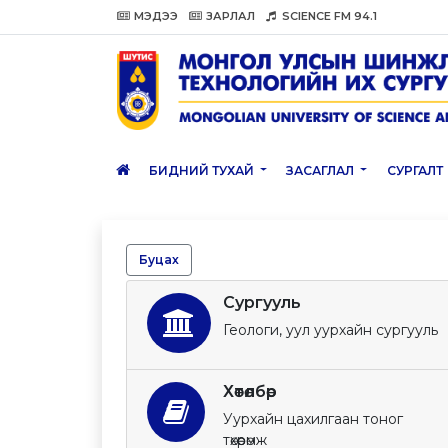
МЭДЭЭ
ЗАРЛАЛ
SCIENCE FM 94.1
БИДНИЙ ТУХАЙ
ЗАСАГЛАЛ
СУРГАЛТ
Буцах
Сургууль
Геологи, уул уурхайн сургууль
Хөтөлбөр
Уурхайн цахилгаан тоног
төхөөрөмж