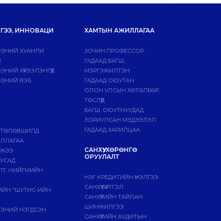
ГЭЭ, ИННОВАЦИ
ХАМТЫН АЖИЛЛАГАА
ЭНИЙ ХУАНЛИ
ЗОЧИН ПРОФЕССОР,
Й
ГАДААД БАГШ,
НИЙ ХҮРЭЭЛЭНГҮҮД
МЭРГЭЖИЛТЭН
ЭНИЙ ВЭБ
ГАДААД ОЮУТАН
ОЛОН УЛСЫН ХӨТӨЛБӨР,
ТӨСЛҮҮД
БАГШ, ОЮУТНУУДАД
ЗОРИУЛСАН МЭДЭЭЛЭЛ
ГАДААД ХАРИЛЦАА
 ТӨЛӨВШИЛД
ИЛЛАГАА
САНХҮҮ, ХӨРӨНГӨ
МЖЭЭ
ОРУУЛАЛТ
БУСАД
ЛТ, НИЙГМИЙН
НЭГ КРЕДИТИЙН ҮНЭЛГЭЭ
САНХҮҮ БҮРТГЭЛ
ГИЙН "ШУТИС-ИЙН
САНХҮҮГИЙН ТАЙЛАН
ШИНЖИЛГЭЭ
ЭЭНИЙ НЭГДСЭН
САНХҮҮГИЙН АУДИТЫН