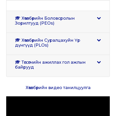
Хөтөлбөрийн Боловсролын
Зорилтууд (PEOs)
Хөтөлбөрийн Суралцахуйн Үр
дүнгүүд (PLOs)
Төгсөгчийн ажиллах гол ажлын
байрууд
Хөтөлбөрийн видео танилцуулга