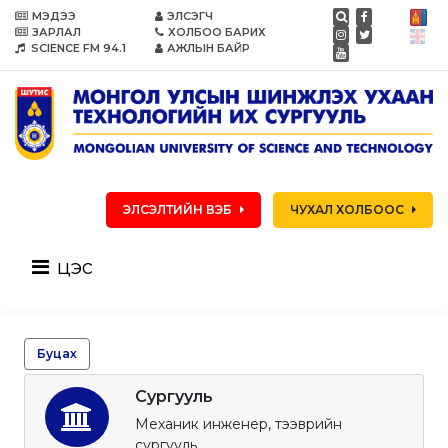
МЭДЭЭ
ЭЛСЭГЧ
ЗАРЛАЛ
ХОЛБОО БАРИХ
SCIENCE FM 94.1
АЖЛЫН БАЙР
ЭЛСЭЛТИЙН ВЭБ
ЧУХАЛ ХОЛБООС
цэс
Буцах
Сургууль
Механик инженер, тээврийн
сургууль