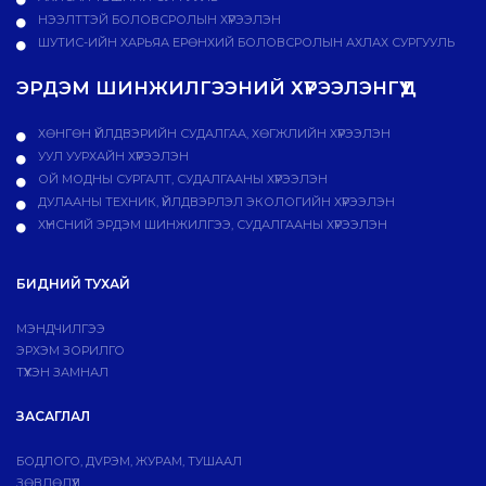
НЭЭЛТТЭЙ БОЛОВСРОЛЫН ХҮРЭЭЛЭН
ШУТИС-ИЙН ХАРЬЯА ЕРӨНХИЙ БОЛОВСРОЛЫН АХЛАХ СУРГУУЛЬ
ЭРДЭМ ШИНЖИЛГЭЭНИЙ ХҮРЭЭЛЭНГҮҮД
ХӨНГӨН ҮЙЛДВЭРИЙН СУДАЛГАА, ХӨГЖЛИЙН ХҮРЭЭЛЭН
УУЛ УУРХАЙН ХҮРЭЭЛЭН
ОЙ МОДНЫ СУРГАЛТ, СУДАЛГААНЫ ХҮРЭЭЛЭН
ДУЛААНЫ ТЕХНИК, ҮЙЛДВЭРЛЭЛ ЭКОЛОГИЙН ХҮРЭЭЛЭН
ХҮНСНИЙ ЭРДЭМ ШИНЖИЛГЭЭ, СУДАЛГААНЫ ХҮРЭЭЛЭН
БИДНИЙ ТУХАЙ
МЭНДЧИЛГЭЭ
ЭРХЭМ ЗОРИЛГО
ТҮҮХЭН ЗАМНАЛ
ЗАСАГЛАЛ
БОДЛОГО, ДVРЭМ, ЖУРАМ, ТУШААЛ
ЗӨВЛӨЛҮҮД