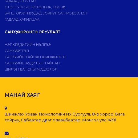
ГАДААД ОЮУТАН
ОЛОН УЛСЫН ХӨТӨЛБӨР, ТӨСЛҮҮД
БАГШ, ОЮУТНУУДАД ЗОРИУЛСАН МЭДЭЭЛЭЛ
ГАДААД ХАРИЛЦАА
САНХҮҮ, ХӨРӨНГӨ ОРУУЛАЛТ
НЭГ КРЕДИТИЙН ҮНЭЛГЭЭ
САНХҮҮ БҮРТГЭЛ
САНХҮҮГИЙН ТАЙЛАН ШИНЖИЛГЭЭ
САНХҮҮГИЙН АУДИТЫН ТАЙЛАН
ШИЛЭН ДАНСНЫ МЭДЭЭЛЭЛ
МАНАЙ ХАЯГ
Шинжлэх Ухаан Технологийн Их Сургууль 8-р хороо, Бага
тойруу, Сүхбаатар дүүрэг Улаанбаатар, Монгол улс 14191