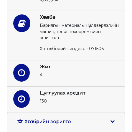
Хөтөлбөр
Барилгын материалын үйлдвэрлэлийн
машин, тоног төхөөрөмжийн
ашиглалт
Хөтөлбөрийн индекс - 071506
Жил
4
Цуглуулах кредит
130
Хөтөлбөрийн зорилго