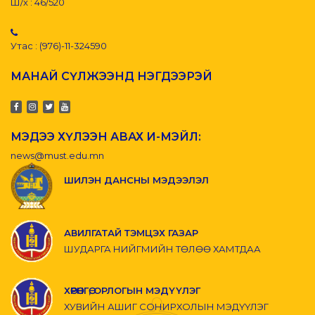
Ш/х : 46/520
Утас : (976)-11-324590
МАНАЙ СҮЛЖЭЭНД НЭГДЭЭРЭЙ
МЭДЭЭ ХҮЛЭЭН АВАХ И-МЭЙЛ:
news@must.edu.mn
ШИЛЭН ДАНСНЫ МЭДЭЭЛЭЛ
АВИЛГАТАЙ ТЭМЦЭХ ГАЗАР
ШУДАРГА НИЙГМИЙН ТӨЛӨӨ ХАМТДАА
ХӨРӨНГӨ, ОРЛОГЫН МЭДҮҮЛЭГ
ХУВИЙН АШИГ СОНИРХОЛЫН МЭДҮҮЛЭГ