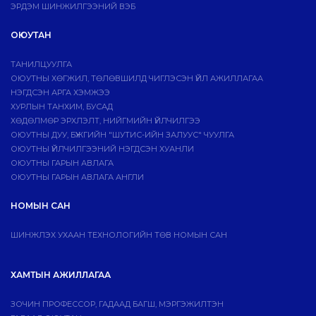
ЭРДЭМ ШИНЖИЛГЭЭНИЙ ВЭБ
ОЮУТАН
ТАНИЛЦУУЛГА
ОЮУТНЫ ХӨГЖИЛ, ТӨЛӨВШИЛД ЧИГЛЭСЭН ҮЙЛ АЖИЛЛАГАА
НЭГДСЭН АРГА ХЭМЖЭЭ
ХУРЛЫН ТАНХИМ, БУСАД
ХӨДӨЛМӨР ЭРХЛЭЛТ, НИЙГМИЙН ҮЙЛЧИЛГЭЭ
ОЮУТНЫ ДУУ, БҮЖГИЙН "ШУТИС-ИЙН ЗАЛУУС" ЧУУЛГА
ОЮУТНЫ ҮЙЛЧИЛГЭЭНИЙ НЭГДСЭН ХУАНЛИ
ОЮУТНЫ ГАРЫН АВЛАГА
ОЮУТНЫ ГАРЫН АВЛАГА АНГЛИ
НОМЫН САН
ШИНЖЛЭХ УХААН ТЕХНОЛОГИЙН ТӨВ НОМЫН САН
ХАМТЫН АЖИЛЛАГАА
ЗОЧИН ПРОФЕССОР, ГАДААД БАГШ, МЭРГЭЖИЛТЭН