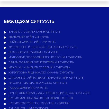
БҮРЭЛДЭХҮҮН СУРГУУЛЬ
БАРИЛГА, АРХИТЕКТУРЫН СУРГУУЛЬ
МЕНЕЖМЕНТИЙН СУРГУУЛЬ
НИЙГЭМ, ХҮМҮҮНЛЭГИЙН СУРГУУЛЬ
ХҮНС, ХӨНГӨН ҮЙЛДВЭРЛЭЛ, ДИЗАЙНЫ СУРГУУЛЬ
ГЕОЛОГИ, УУЛ УУРХАЙН СУРГУУЛЬ
МЭДЭЭЛЭЛ, ХОЛБООНЫ ТЕХНОЛОГИЙН СУРГУУЛЬ
ЭРЧИМ ХҮЧНИЙ ИНЖЕНЕРЧЛЭЛИЙН СУРГУУЛЬ
МЕХАНИК ИНЖЕНЕР, ТЭЭВРИЙН СУРГУУЛЬ
ХЭРЭГЛЭЭНИЙ ШИНЖЛЭХ УХААНЫ СУРГУУЛЬ
ДАРХАН-УУЛ АЙМАГ ДАХЬ ТЕХНОЛОГИЙН СУРГУУЛЬ
"ЭРДЭНЭТ ЦОГЦОЛБОР" ДЭЭД СУРГУУЛЬ
ГАДААД ХЭЛНИЙ СУРГУУЛЬ
ӨМНӨГОВЬ АЙМАГ ДАХЬ ТЕХНОЛОГИЙН ДЭЭД СУРГУУЛЬ
ШУТИС-ИЙН ХАРЬЯА ПОЛИТЕХНИК КОЛЛЕЖ
ШУТИС-КООСЭН ТЕХНОЛОГИЙН КОЛЛЕЖ
АХИСАН ТҮВШНИЙ СУРГУУЛЬ